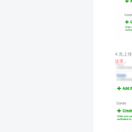
4.先
这里
」