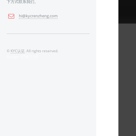
下方式联系我们。
hi@kycrenzheng.com
©
KYC认证
. All rights reserved.
Design:
HTML5 UP
.