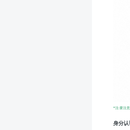
*注:要注
身分认