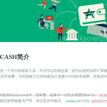
VCASH简介
ash是一个支付和收款工具，不仅可以在线交易，还可以按照实时汇
无手续费，与其他账户之间转账也只需要0.95%的手续费，并提供V
禁止转载。http://kycrenzheng.com
SH提供Mastercard卡，无年费，实体卡一次性办理费用$4.99。
*欧洲
ash家目前审核极为严苛，请注意文件格式。
[Update:2017/10]「
如何进行K