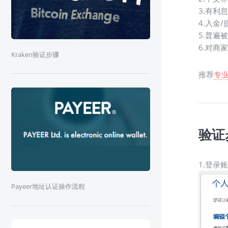
3.有利
4.入金
5.普遍
6.对商
Kraken验证步骤
推荐
专业
验证
1.登录
Payeer地址认证操作流程