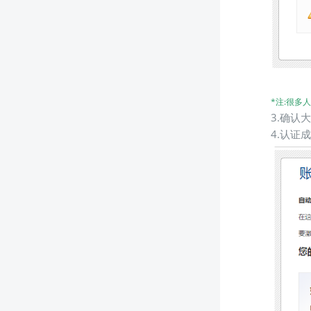
*注:很
3.确认
4.认证