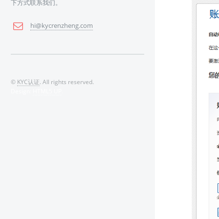
下方式联系我们。
hi@kycrenzheng.com
©
KYC认证
. All rights reserved.
Design:
HTML5 UP
.