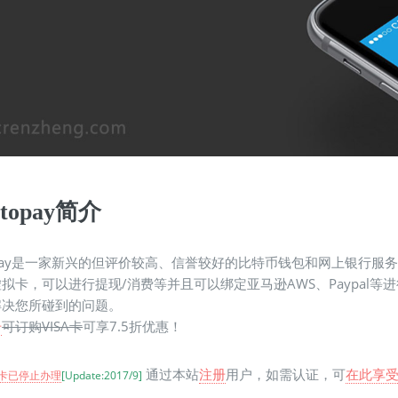
ptopay简介
topay是一家新兴的但评价较高、信誉较好的比特币钱包和网上银行服务
拟卡，可以进行提现/消费等并且可以绑定亚马逊AWS、Paypal
解决您所碰到的问题。
KYC认证网原创，禁止转载。http://kycrenzhen
册
可订购VISA卡
可享7.5折优惠！
通过本站
注册
用户，如需认证，可
在此享受
卡已停止办理
[Update:2017/9]