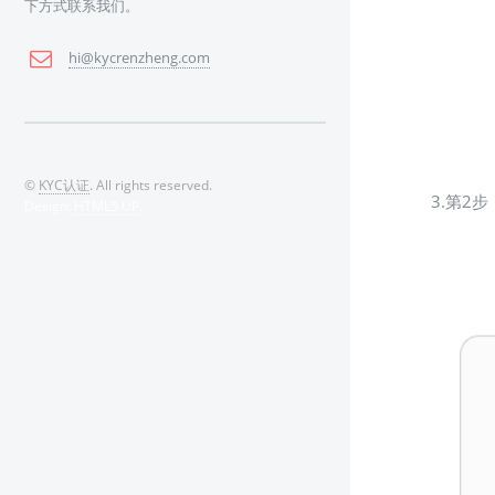
下方式联系我们。
hi@kycrenzheng.com
©
KYC认证
. All rights reserved.
3.第2
Design:
HTML5 UP
.