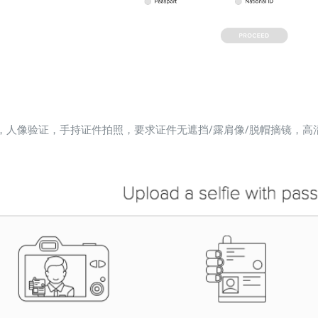
步，人像验证，手持证件拍照，要求证件无遮挡/露肩像/脱帽摘镜，高