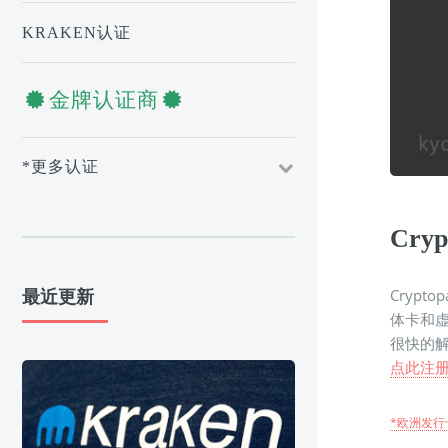
KRAKEN认证
金牌认证商
*更多认证
Cry
Cryp
最近更新
体卡和虚
很快的
点此注
*欧洲发行