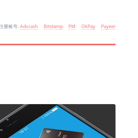
注册账号:
Advcash
Bitstamp
PM
OkPay
Payeer